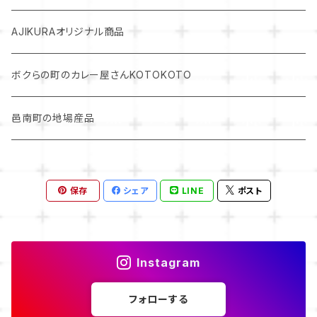
パスタソース単品
AJIKURAオリジナル商品
ボクらの町のカレー屋さんKOTOKOTO
邑南町の地場産品
保存
シェア
LINE
ポスト
Instagram
フォローする